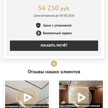
Светильники для нишевого профиля SLOTT 60 см
2шт.
34 250
руб.
Полотно матовое MSD Premium
12 м²
Цена актуальна до 09.08.2026
Установка полотна
12 м²
Цена с установкой
Лента светодиодная
2,8 м.п
Установка ленты
Бесплатный сервис
2,8 м.п
Блок питания
1 шт.
ЗАКАЗАТЬ РАСЧЁТ
Установка блока питания
1 шт.
Отзывы наших клиентов