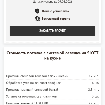
Цена актуальна до 09.08.2026
Полотно матовое MSD Premium
10 м²
Цена с установкой
Установка полотна
10 м²
Лента светодиодная
Бесплатный сервис
7,4 м.п.
Установка ленты
7,4 м.п.
ЗАКАЗАТЬ РАСЧЁТ
Блок питания
3 шт.
Установка блока питания
3 шт.
Стоимость потолка с системой освещения SLOTT
на кухне
Профиль стеновой теневой алюминиевый
12 м.п.
Обработка угла на теневом профиле
6 шт.
Профиль парящий стеновой белый
2,8 м.п.
Установка точечных светильников
3 шт.
Профиль нишевой SLOTT-80
3,2 м.п.