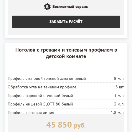
Установка блока питания
Бесплатный сервис
1 шт.
ЗАКАЗАТЬ РАСЧЁТ
Потолок с треками и теневым профилем в
детской комнатe
Профиль стеновой теневой алюминиевый
8 м.п.
Обработка угла на теневом профиле
8 шт.
Профиль парящий стеновой белый
3 м.п.
Профиль нишевой SLOTT-80 белый
3 м.п.
Профиль световая линия
1,8 м.п.
Светильники для нишевого профиля
8 шт.
45 850
руб.
Профиль скрытая гардина ПК5 белый
1,6 м.п.