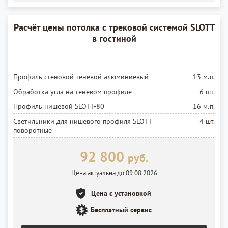
Расчёт цены потолка с трековой системой SLOTT
в гостиной
Профиль стеновой теневой алюминиевый
13 м.п.
Обработка угла на теневом профиле
6 шт.
Профиль нишевой SLOTT-80
16 м.п.
Светильники для нишевого профиля SLOTT
4 шт.
поворотные
Полотно матовое MSD Premium
14 м²
92 800
руб.
Установка полотна
14 м²
Цена актуальна до 09.08.2026
Лента светодиодная
12 м.п.
Установка ленты
12 м.п.
Цена с установкой
Блок питания
4 шт.
Бесплатный сервис
Установка блока питания
4 шт.